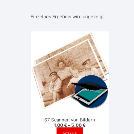
Einzelnes Ergebnis wird angezeigt
S7 Scannen von Bildern
1,00
€
–
5,00
€
Dieses
DETAILS